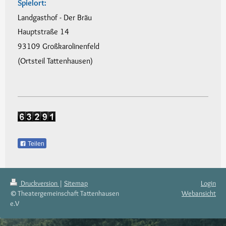
Spielort:
Landgasthof - Der Bräu
Hauptstraße 14
93109 Großkarolinenfeld
(Ortsteil Tattenhausen)
Teilen
Druckversion
|
Sitemap
Login
© Theatergemeinschaft Tattenhausen
Webansicht
e.V